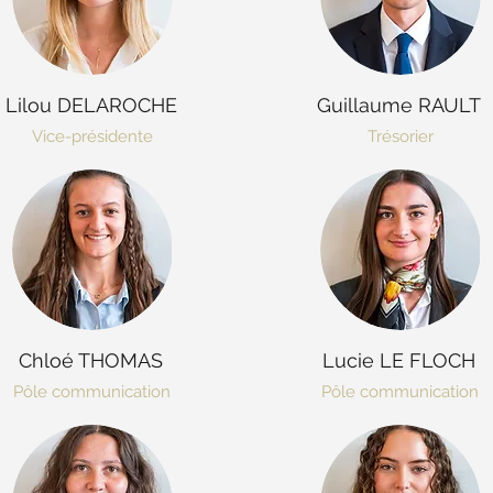
Lilou DELAROCHE
Guillaume RAULT
Vice-présidente
Trésorier
Chloé THOMAS
Lucie LE FLOCH
Pôle communication
Pôle communication