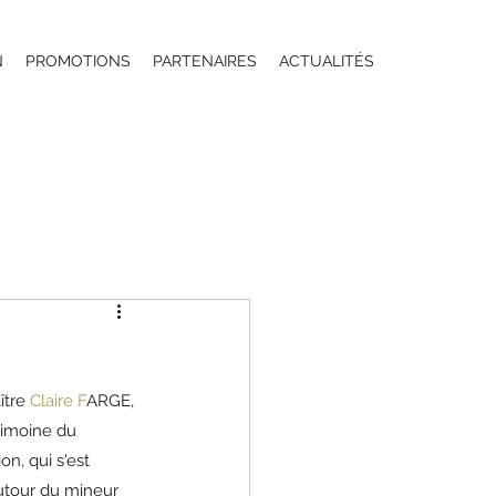
N
PROMOTIONS
PARTENAIRES
ACTUALITÉS
tre 
Claire F
ARGE, 
trimoine du 
n, qui s'est 
utour du mineur 